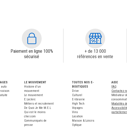
Paiement en ligne 100%
+ de 13 000
sécurisé
références en vente
TAGES
LE MOUVEMENT
TOUTES NOS E-
AIDE
 auto
Histoire d'un
BOUTIQUES
FAQ
evaison
mouvement
Drive
Contactez-
atuite
Le mouvement
Culturel
Médiateur d
E.Leclerc
E-librairie
consommat
Métiers et recrutement
High Tech
Modalités d
De Quoi Je Me M.E.L
Voyages
Accessibilit
Qui est le moins
Vins
partielleme
cher.com
Location
Communiqués de
Maison & Loisirs
presse
Optique