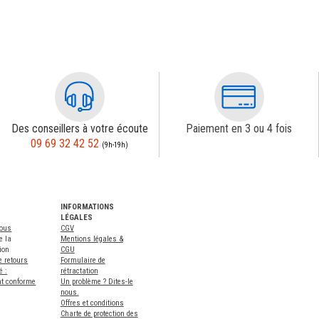
Des conseillers à votre écoute
Paiement en 3 ou 4 fois
09 69 32 42 52
(9h-19h)
INFORMATIONS
LÉGALES
nous
CGV
e la
Mentions légales &
ion
CGU
e retours
Formulaire de
é :
rétractation
nt conforme
Un problème ? Dites-le
nous.
Offres et conditions
Charte de protection des