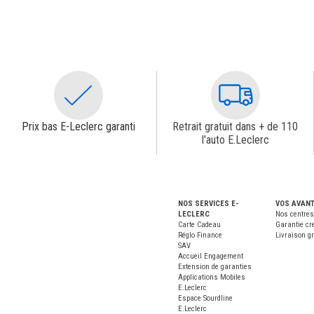
Prix bas E-Leclerc garanti
Retrait gratuit dans + de 110
l'auto E.Leclerc
NOS SERVICES E-
VOS AVAN
LECLERC
Nos centres
Carte Cadeau
Garantie cr
Réglo Finance
Livraison gr
SAV
Accueil Engagement
Extension de garanties
Applications Mobiles
E.Leclerc
Espace Sourdline
E.Leclerc