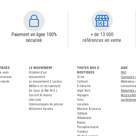
Paiement en ligne 100%
+ de 13 000
sécurisé
références en vente
NTAGES
LE MOUVEMENT
TOUTES NOS E-
AIDE
s auto
Histoire d'un
BOUTIQUES
FAQ
revaison
mouvement
Drive
Contactez
ratuite
Le mouvement E.Leclerc
Culturel
Médiateur 
Métiers et recrutement
E-librairie
consomma
De Quoi Je Me M.E.L
High Tech
Modalités 
Qui est le moins
Voyages
Accessibili
cher.com
Vins
partiellem
Communiqués de presse
Location
Alliances locales
Maison & Loisirs
Optique
Téléphonie
Bijoux
Parapharmacie
Traiteur