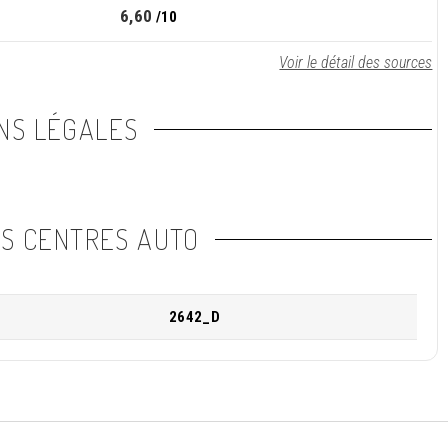
6,60
/10
Voir le détail des sources
NS LÉGALES
NS CENTRES AUTO
2642_D