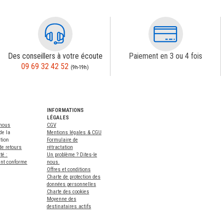
Des conseillers à votre écoute
Paiement en 3 ou 4 fois
09 69 32 42 52
(9h-19h)
INFORMATIONS
LÉGALES
-nous
CGV
de la
Mentions légales & CGU
tion
Formulaire de
de retours
rétractation
té :
Un problème ? Dites-le
ent conforme
nous.
Offres et conditions
Charte de protection des
données personnelles
Charte des cookies
Moyenne des
destinataires actifs