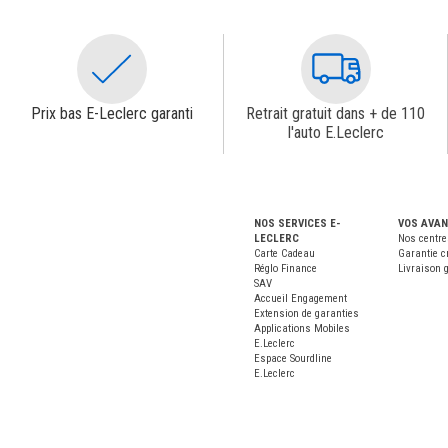
Prix bas E-Leclerc garanti
Retrait gratuit dans + de 110
l'auto E.Leclerc
NOS SERVICES E-
VOS AVA
LECLERC
Nos centre
Carte Cadeau
Garantie c
Réglo Finance
Livraison g
SAV
Accueil Engagement
Extension de garanties
Applications Mobiles
E.Leclerc
Espace Sourdline
E.Leclerc