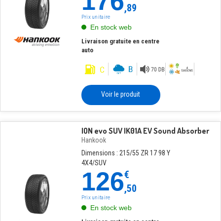
176
,89
Prix unitaire
En stock web
Livraison gratuite en centre
auto
Voir le produit
ION evo SUV IK01A EV Sound Absorber
Hankook
Dimensions : 215/55 ZR 17 98 Y
4X4/SUV
126
€
,50
Prix unitaire
En stock web