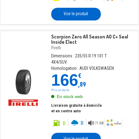
Voir le produit
Scorpion Zero All Season AO C+ Seal
Inside Elect
Pirelli
Dimensions : 235/55 R 19 101 T
4X4/SUV
Homologation : AUDI VOLKSWAGEN
166
€
,89
Prix unitaire
En stock web
Livraison gratuite à domicile
et en centre auto
Voir le produit