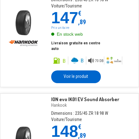
Voiture/Tourisme
147
€
,89
Prix unitaire
En stock web
Livraison gratuite en centre
auto
Voir le produit
ION evo IK01 EV Sound Absorber
Hankook
Dimensions : 235/45 ZR 18 98 W
Voiture/Tourisme
148
€
,89