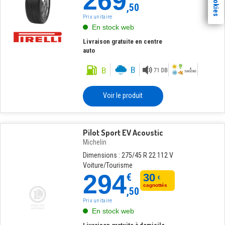
269
,50
Prix unitaire
En stock web
Livraison gratuite en centre
auto
Voir le produit
Pilot Sport EV Acoustic
Michelin
Dimensions : 275/45 R 22 112 V
Voiture/Tourisme
294
€
30
€
cagnottés
,50
Prix unitaire
En stock web