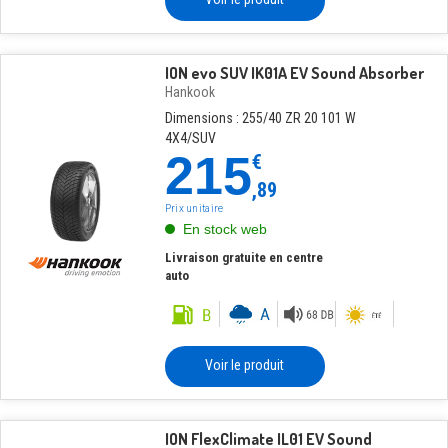
ION evo SUV IK01A EV Sound Absorber
Hankook
Dimensions : 255/40 ZR 20 101 W
4X4/SUV
215
€
,89
Prix unitaire
En stock web
Livraison gratuite en centre
auto
Voir le produit
ION FlexClimate IL01 EV Sound