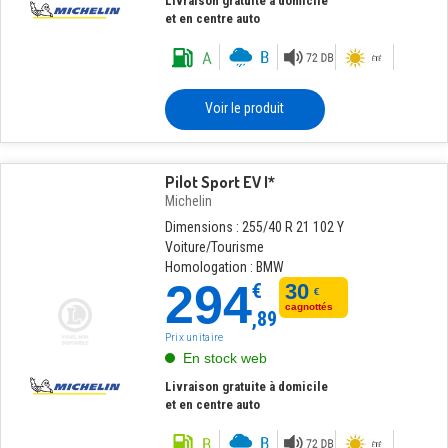
Livraison gratuite à domicile
et en centre auto
Voir le produit
Pilot Sport EV I*
Michelin
Dimensions : 255/40 R 21 102 Y
Voiture/Tourisme
Homologation : BMW
294
€
30
€
cagnottés
,89
Prix unitaire
En stock web
Livraison gratuite à domicile
et en centre auto