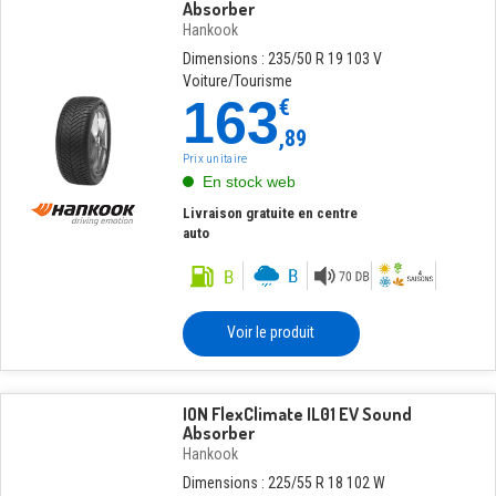
Absorber
Hankook
Dimensions : 235/50 R 19 103 V
Voiture/Tourisme
163
€
,89
Prix unitaire
En stock web
Livraison gratuite en centre
auto
Voir le produit
ION FlexClimate IL01 EV Sound
Absorber
Hankook
Dimensions : 225/55 R 18 102 W