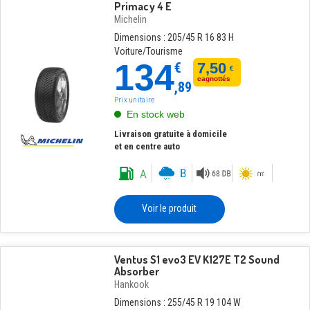
Primacy 4 E
Michelin
Dimensions : 205/45 R 16 83 H
Voiture/Tourisme
134
€
7,50
€
cagnottés
,89
Prix unitaire
En stock web
Livraison gratuite à domicile
et en centre auto
Voir le produit
Ventus S1 evo3 EV K127E T2 Sound
Absorber
Hankook
Dimensions : 255/45 R 19 104 W