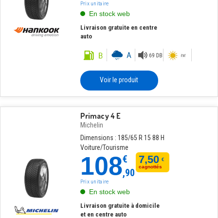
Prix unitaire
En stock web
Livraison gratuite en centre
auto
Voir le produit
Primacy 4 E
Michelin
Dimensions : 185/65 R 15 88 H
Voiture/Tourisme
108
€
7,50
€
cagnottés
,90
Prix unitaire
En stock web
Livraison gratuite à domicile
et en centre auto