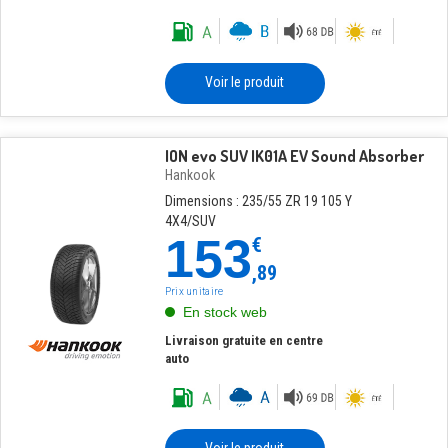
Voir le produit
ION evo SUV IK01A EV Sound Absorber
Hankook
Dimensions : 235/55 ZR 19 105 Y
4X4/SUV
153
€
,89
Prix unitaire
En stock web
Livraison gratuite en centre
auto