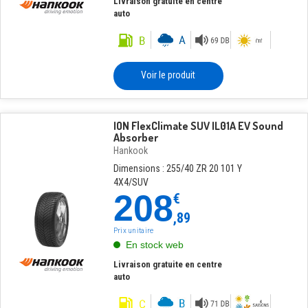
Livraison gratuite en centre
auto
Voir le produit
ION FlexClimate SUV IL01A EV Sound
Absorber
Hankook
Dimensions : 255/40 ZR 20 101 Y
4X4/SUV
208
€
,89
Prix unitaire
En stock web
Livraison gratuite en centre
auto