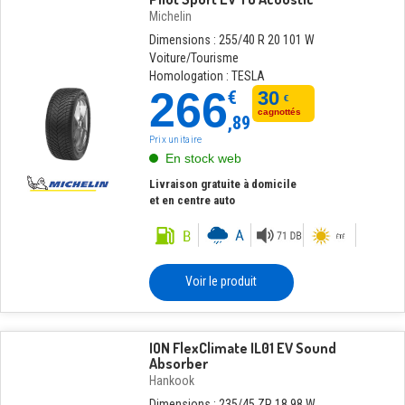
Michelin
Dimensions : 255/40 R 20 101 W
Voiture/Tourisme
Homologation : TESLA
266
€
30
€
cagnottés
,89
Prix unitaire
En stock web
Livraison gratuite à domicile
et en centre auto
Voir le produit
ION FlexClimate IL01 EV Sound
Absorber
Hankook
Dimensions : 235/45 ZR 18 98 W