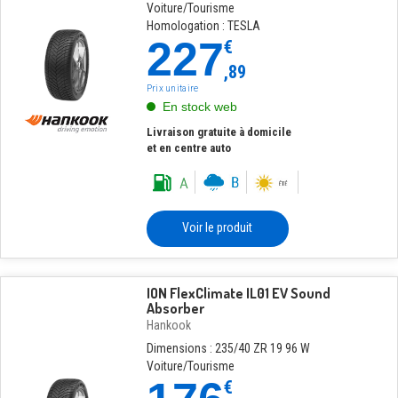
Voiture/Tourisme
Homologation : TESLA
227
€
,89
Prix unitaire
En stock web
Livraison gratuite à domicile
et en centre auto
Voir le produit
ION FlexClimate IL01 EV Sound
Absorber
Hankook
Dimensions : 235/40 ZR 19 96 W
Voiture/Tourisme
€