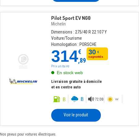
Pilot Sport EV NG0
Michelin
Dimensions : 275/40 R 22 107 Y
Voiture/Tourisme
Homologation : PORSCHE
314
€
30
€
cagnottés
,89
Prix unitaire
En stock web
Livraison gratuite à domicile
et en centre auto
Voir le produit
Nos pneus pour voitures électriques