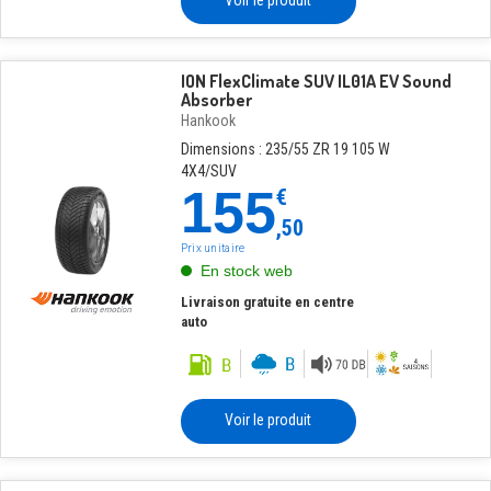
Voir le produit
ION FlexClimate SUV IL01A EV Sound
Absorber
Hankook
Dimensions : 235/55 ZR 19 105 W
4X4/SUV
155
€
,50
Prix unitaire
En stock web
Livraison gratuite en centre
auto
Voir le produit