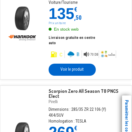
Voiture/Tourisme
135
€
,50
Prix unitaire
En stock web
Livraison gratuite en centre
auto
Voir le produit
Scorpion Zero All Season T0 PNCS
Elect
Pirelli
Paramètrer les cookies
Dimensions : 285/35 ZR 22 106 (Y)
4X4/SUV
Homologation : TESLA
€