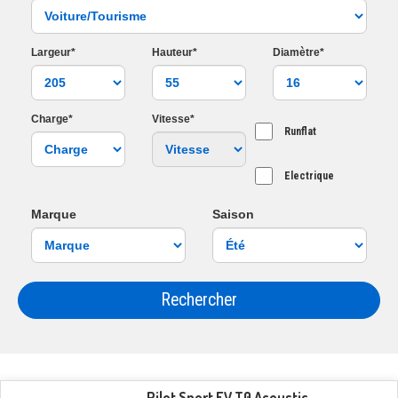
Largeur*
Hauteur*
Diamètre*
Charge*
Vitesse*
Runflat
Electrique
Marque
Saison
Rechercher
Pilot Sport EV T0 Acoustic