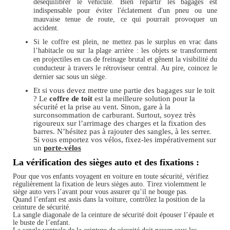
déséquilibrer le véhicule. Bien répartir les bagages est
indispensable pour éviter l'éclatement d'un pneu ou une
mauvaise tenue de route, ce qui pourrait provoquer un
accident.
Si le coffre est plein, ne mettez pas le surplus en vrac dans
l’habitacle ou sur la plage arrière : les objets se transforment
en projectiles en cas de freinage brutal et gênent la visibilité du
conducteur à travers le rétroviseur central. Au pire, coincez le
dernier sac sous un siège.
Et si vous devez mettre une partie des bagages sur le toit
? Le
coffre de toit
est la meilleure solution pour la
sécurité et la prise au vent. Sinon, gare à la
surconsommation de carburant. Surtout, soyez très
rigoureux sur l’arrimage des charges et la fixation des
barres. N’hésitez pas à rajouter des sangles, à les serrer.
Si vous emportez vos vélos, fixez-les impérativement sur
un
porte-vélos
La vérification des sièges auto et des fixations :
Pour que vos enfants voyagent en voiture en toute sécurité, vérifiez
régulièrement la fixation de leurs sièges auto. Tirez violemment le
siège auto vers l’avant pour vous assurer qu’il ne bouge pas.
Quand l’enfant est assis dans la voiture, contrôlez la position de la
ceinture de sécurité.
La sangle diagonale de la ceinture de sécurité doit épouser l’épaule et
le buste de l’enfant.