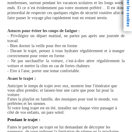
Paramètrer les cookies
nombreuses, surtout pendant les vacances scolaires et les longs week-
ends. Et ce n’est évidemment pas votre moment préféré… Il est donc
primordial de respecter ces quelques règles de sécurité routière afin de
faire passer le voyage plus rapidement tout en restant serein.
Astuces pour éviter les coups de fatigue :
- Privilégiez un départ matinal, ne partez pas après une journée de
travail.
- Bien dormir la veille pour être en forme
- Durant le trajet, pensez à vous hydrater régulièrement et à manger
correctement pour rester en forme.
- Ne pas surchauffer la voiture, c'est-à-dire aérer régulièrement la
voiture et mettre la clim en cas de fortes chaleurs.
- Etre à l'aise, porter une tenue confortable.
Avant le trajet
:
Anticiper le temps de trajet avec eux, montrer leur l'itinéraire que
vous allez prendre, et laissez-leur une carte que pour lui pour la
voiture.
Faites la playlist en famille, des musiques pour tout le monde, vos
préférées et les siennes.
Si votre long trajet est en été, installez sur chaque vitre passager à
côté de vos enfants, un pare soleil.
Pendant le trajet :
Faites le participer au trajet en lui demandant de décrypter les
panneaux, de vous indiquer la limitation de vitesse ou la prochaine