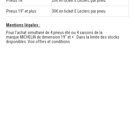
Pneus 18"
20€ en ticket E.Leclerc par pneu
Pneus 19" et plus
30€ en ticket E.Leclerc par pneu
Mentions légales :
Pour l'achat simultané de 4 pneus été ou 4 saisons de la
marque
MICHELIN de dimension 19" et + . Dans la limite des stocks
disponibles. Voir offres et conditions.