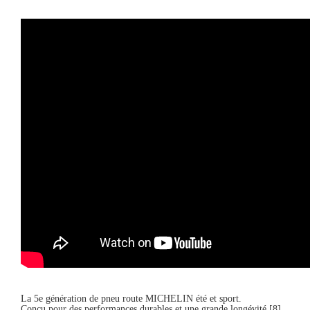
La 5e génération de pneu route MICHELIN été et sport.
Conçu pour des performances durables et une grande longévité [8]