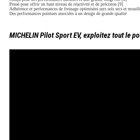
Pensé pour offrir un haut niveau de réactivité et de précision [9]
Adhérence et performances de freinage optimisées surs sols secs et mouill
Des performances pointues associées à un design de grande qualité.
MICHELIN Pilot Sport EV, exploitez tout le po