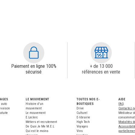
Paiement en ligne 100%
+ de 13 000
sécurisé
références en vente
TAGES
LE MOUVEMENT
TOUTES NOS E-
AIDE
 auto
Histoire d'un
BOUTIQUES
FAQ
evaison
mouvement
Drive
Contactez-
atuite
Le mouvement
Culturel
Médiateur d
E.Leclerc
E-librairie
consommat
Métiers et recrutement
High Tech
Modalités d
De Quoi Je Me M.E.L
Voyages
Accessibilit
Qui est le moins
Vins
partielleme