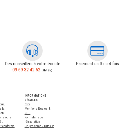
Des conseillers à votre écoute
Paiement en 3 ou 4 fois
09 69 32 42 52
(9h-19h)
INFORMATIONS
LÉGALES
nous
CGV
e la
Mentions légales &
ion
CGU
e retours
Formulaire de
é :
rétractation
nt conforme
Un problème ? Dites-le