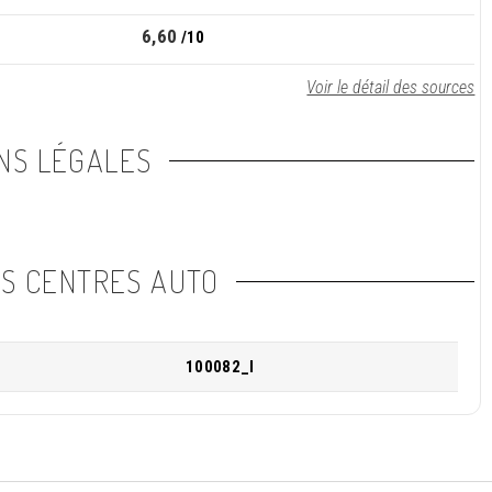
6,60
/10
Voir le détail des sources
NS LÉGALES
NS CENTRES AUTO
100082_I