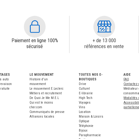
Paiement en ligne 100%
+ de 13 000
sécurisé
références en vente
NTAGES
LE MOUVEMENT
TOUTES NOS E-
AIDE
s auto
Histoire d'un
BOUTIQUES
FAQ
revaison
mouvement
Drive
Contactez
ratuite
Le mouvement E.Leclerc
Culturel
Médiateur 
Métiers et recrutement
E-librairie
consomma
De Quoi Je Me M.E.L
High Tech
Modalités 
Qui est le moins
Voyages
Accessibili
cher.com
Vins
partiellem
Communiqués de presse
Location
Alliances locales
Maison & Loisirs
Optique
Téléphonie
Bijoux
Parapharmacie