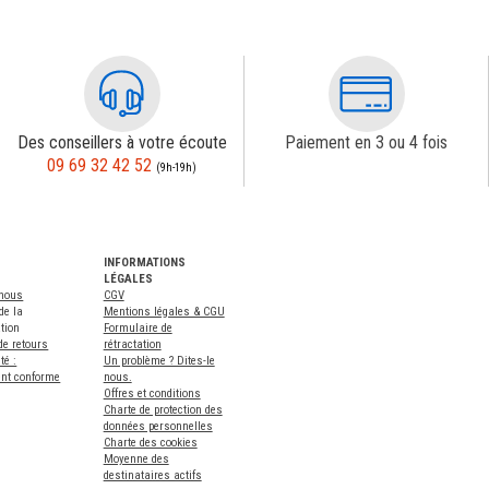
Des conseillers à votre écoute
Paiement en 3 ou 4 fois
09 69 32 42 52
(9h-19h)
INFORMATIONS
LÉGALES
-nous
CGV
de la
Mentions légales & CGU
tion
Formulaire de
de retours
rétractation
té :
Un problème ? Dites-le
ent conforme
nous.
Offres et conditions
Charte de protection des
données personnelles
Charte des cookies
Moyenne des
destinataires actifs