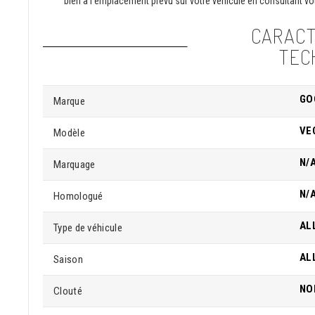
bien à l'emplacement prévu sur votre véhicule en consultant vot
CARACT
TEC
GO
Marque
VE
Modèle
N/
Marquage
N/
Homologué
AL
Type de véhicule
AL
Saison
NO
Clouté