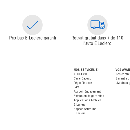
Prix bas E-Leclerc garanti
Retrait gratuit dans + de 110
l'auto E.Leclerc
NOS SERVICES E-
VOS AVA
LECLERC
Nos centre
Carte Cadeau
Garantie c
Réglo Finance
Livraison g
SAV
Accueil Engagement
Extension de garanties
Applications Mobiles
E.Leclerc
Espace Sourdline
E.Leclerc