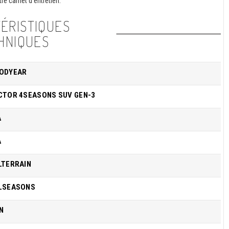
re carnet d'entretien.
ÉRISTIQUES
HNIQUES
ODYEAR
CTOR 4SEASONS SUV GEN-3
A
A
LTERRAIN
LSEASONS
N