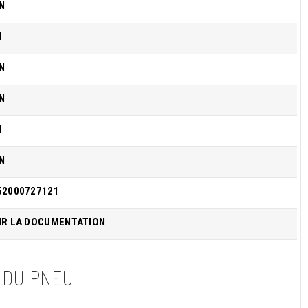
N
I
N
N
I
N
52000727121
IR LA DOCUMENTATION
 DU PNEU