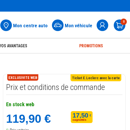
0
Mon centre auto
Mon véhicule
Pa
VOS AVANTAGES
PROMOTIONS
EXCLUSIVITE WEB
Ticket E.Leclerc avec la carte
Prix et conditions de commande
En stock web
17,50
119,90 €
€
cagnottés