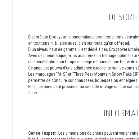
DESCRIP
Élaboré par Goodyear, le pneumatique pour conditions estival
en tout terrain, à l'aise aussi bien sur route qu'en off-road.
D'un niveau haut de gamme, il est dédié à des Crossover urbain
Avec ce pneumatique, vous assurerez un freinage optimal sur v
une accélération par temps de neige efficace et une tenue de r
Ce pneu est pourvu d'une adhérence excellente sur les voies s
Les marquages "M+S" et "Three Peak Mountain Snow Flake (3PMS
permettre de conduire sur chaussées boueuses ou enneigées.
Enfin, ce pneu peut possèder un sens de roulage unique car c
flanc.
INFORMAT
Conseil expert
: Les dimensions de pneus peuvent varier entre 