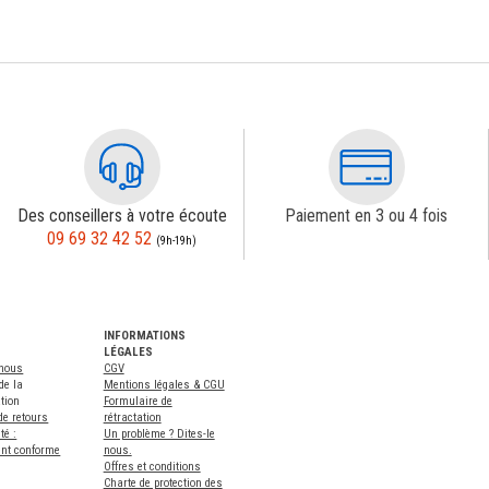
Des conseillers à votre écoute
Paiement en 3 ou 4 fois
09 69 32 42 52
(9h-19h)
INFORMATIONS
LÉGALES
-nous
CGV
de la
Mentions légales & CGU
tion
Formulaire de
de retours
rétractation
té :
Un problème ? Dites-le
ent conforme
nous.
Offres et conditions
Charte de protection des