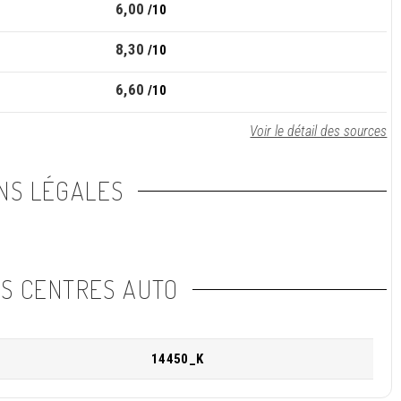
6,00
/10
8,30
/10
6,60
/10
Voir le détail des sources
NS LÉGALES
NS CENTRES AUTO
14450_K