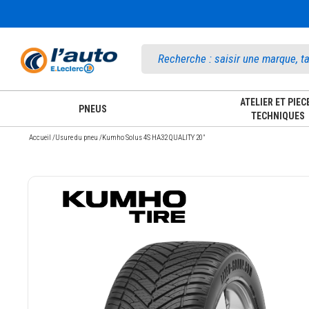
Accueil
ATELIER ET PIEC
PNEUS
TECHNIQUES
Accueil
/
Usure du pneu
/
Kumho Solus 4S HA32 QUALITY 20"