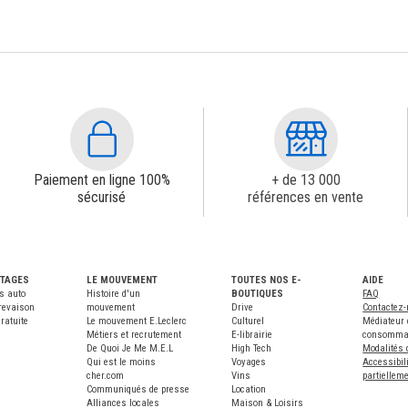
Paiement en ligne 100%
+ de 13 000
sécurisé
références en vente
NTAGES
LE MOUVEMENT
TOUTES NOS E-
AIDE
s auto
Histoire d'un
BOUTIQUES
FAQ
revaison
mouvement
Drive
Contactez
ratuite
Le mouvement E.Leclerc
Culturel
Médiateur 
Métiers et recrutement
E-librairie
consomma
De Quoi Je Me M.E.L
High Tech
Modalités 
Qui est le moins
Voyages
Accessibili
cher.com
Vins
partiellem
Communiqués de presse
Location
Alliances locales
Maison & Loisirs