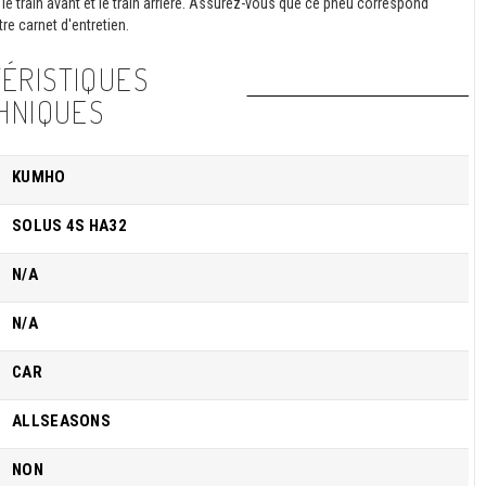
le train avant et le train arrière. Assurez-vous que ce pneu correspond
re carnet d'entretien.
ÉRISTIQUES
HNIQUES
KUMHO
SOLUS 4S HA32
N/A
N/A
CAR
ALLSEASONS
NON