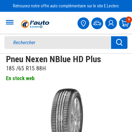
Retrouvez notre offre auto complémentaire sur le site E.Leclerc
Accueil
0
Pa
Pneu Nexen NBlue HD Plus
185 /65 R15 88H
En stock web