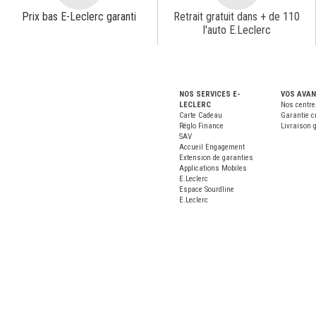
Prix bas E-Leclerc garanti
Retrait gratuit dans + de 110
l'auto E.Leclerc
NOS SERVICES E-
VOS AVA
LECLERC
Nos centre
Carte Cadeau
Garantie c
Réglo Finance
Livraison g
SAV
Accueil Engagement
Extension de garanties
Applications Mobiles
E.Leclerc
Espace Sourdline
E.Leclerc