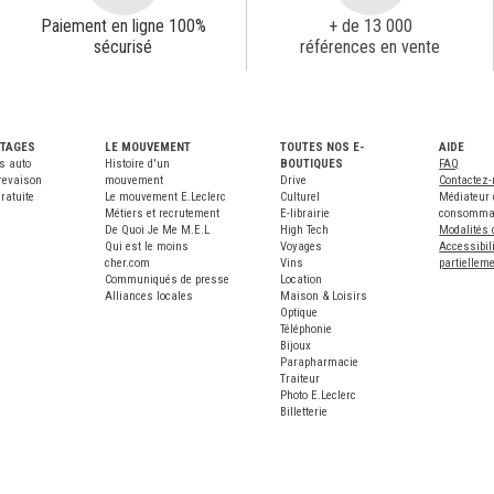
Paiement en ligne 100%
+ de 13 000
sécurisé
références en vente
NTAGES
LE MOUVEMENT
TOUTES NOS E-
AIDE
s auto
Histoire d'un
BOUTIQUES
FAQ
revaison
mouvement
Drive
Contactez
ratuite
Le mouvement E.Leclerc
Culturel
Médiateur 
Métiers et recrutement
E-librairie
consomma
De Quoi Je Me M.E.L
High Tech
Modalités 
Qui est le moins
Voyages
Accessibili
cher.com
Vins
partiellem
Communiqués de presse
Location
Alliances locales
Maison & Loisirs
Optique
Téléphonie
Bijoux
Parapharmacie
Traiteur
Photo E.Leclerc
Billetterie