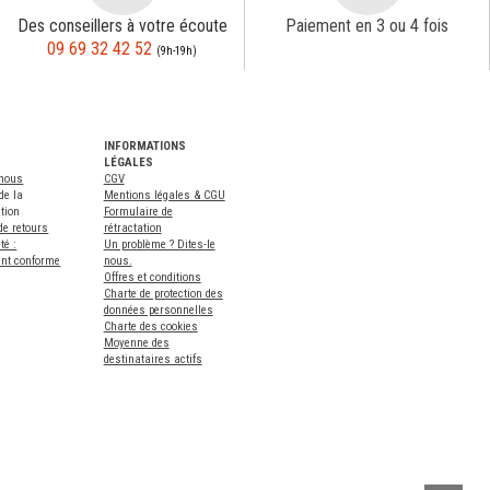
Des conseillers à votre écoute
Paiement en 3 ou 4 fois
09 69 32 42 52
(9h-19h)
INFORMATIONS
LÉGALES
-nous
CGV
de la
Mentions légales & CGU
tion
Formulaire de
de retours
rétractation
té :
Un problème ? Dites-le
ent conforme
nous.
Offres et conditions
Charte de protection des
données personnelles
Charte des cookies
Moyenne des
destinataires actifs